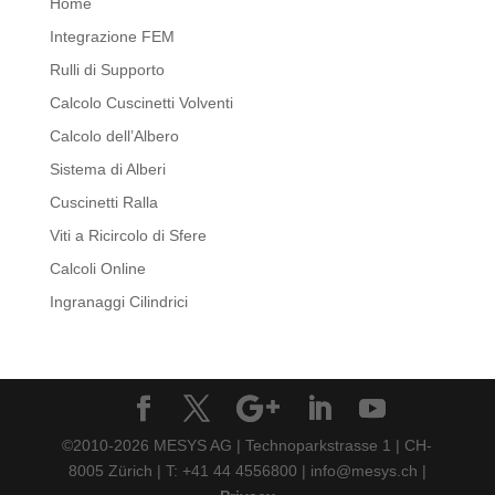
Home
Integrazione FEM
Rulli di Supporto
Calcolo Cuscinetti Volventi
Calcolo dell’Albero
Sistema di Alberi
Cuscinetti Ralla
Viti a Ricircolo di Sfere
Calcoli Online
Ingranaggi Cilindrici
©2010-2026 MESYS AG | Technoparkstrasse 1 | CH-
8005 Zürich | T: +41 44 4556800 | info@mesys.ch |