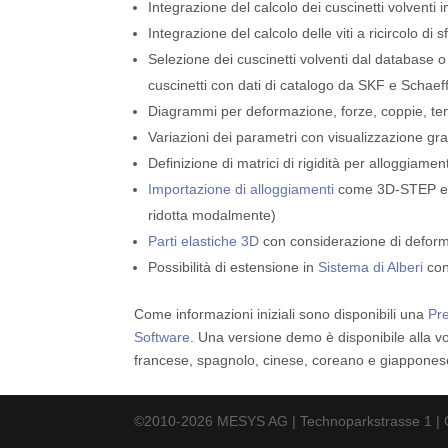
Integrazione del calcolo dei cuscinetti volventi
Integrazione del calcolo delle viti a ricircolo di s
Selezione dei cuscinetti volventi dal database 
cuscinetti con dati di catalogo da SKF e Schaeff
Diagrammi per deformazione, forze, coppie, ten
Variazioni dei parametri con visualizzazione grafi
Definizione di matrici di rigidità per alloggiamen
Importazione di alloggiamenti
come 3D-STEP e co
ridotta modalmente)
Parti elastiche 3D
con considerazione di deformaz
Possibilità di estensione in
Sistema di Alberi
con
Come informazioni iniziali sono disponibili una
Pr
Software
. Una versione demo è disponibile alla 
francese, spagnolo, cinese, coreano e giappones
©2010-2026 MESYS AG | Technoparkstrasse 1 | C