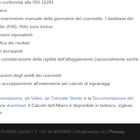
 in conformità alla ISO 16281
fera
o inserimento manuale della geometria del cuscinetto. I database dei
ler (FAG, INA) sono inclusi
sioni equivalenti
ca dei risultati
ti accoppiati
nsiderazione della rigidità dell’alloggiamento (opzionalmente anche
ioni degli anelli dei cuscinetti
 accoppiamento all’estensione per calcolo di ingranaggi
esentazione
, un
Video
, un
Tutoriale Starter
e la
Documentazione del
voce
download
. Il Calcolo dell’Albero è disponibile in tedesco, inglese,
e.
H-8005 Zürich | T: +41 44 4556800 | info@mesys.ch |
Privacy