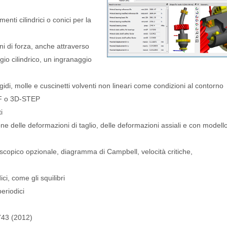
menti cilindrici o conici per la
ni di forza, anche attraverso
io cilindrico, un ingranaggio
gidi, molle e cuscinetti volventi non lineari come condizioni al contorno
XF o 3D-STEP
i
one delle deformazioni di taglio, delle deformazioni assiali e con modello
oscopico opzionale, diagramma di Campbell, velocità critiche,
ci, come gli squilibri
eriodici
 743 (2012)