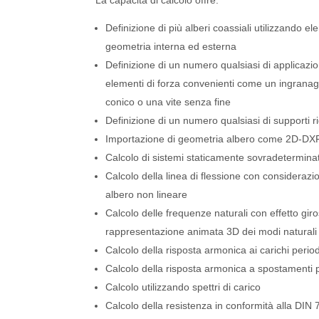
La capacità di calcolo offre:
Definizione di più alberi coassiali utilizzando ele
geometria interna ed esterna
Definizione di un numero qualsiasi di applicazio
elementi di forza convenienti come un ingranagg
conico o una vite senza fine
Definizione di un numero qualsiasi di supporti ri
Importazione di geometria albero come 2D-D
Calcolo di sistemi staticamente sovradeterminat
Calcolo della linea di flessione con considerazi
albero non lineare
Calcolo delle frequenze naturali con effetto gir
rappresentazione animata 3D dei modi naturali
Calcolo della risposta armonica ai carichi periodi
Calcolo della risposta armonica a spostamenti p
Calcolo utilizzando spettri di carico
Calcolo della resistenza in conformità alla DIN