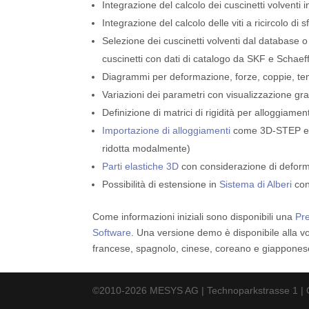
Integrazione del calcolo dei cuscinetti volventi
Integrazione del calcolo delle viti a ricircolo di s
Selezione dei cuscinetti volventi dal database 
cuscinetti con dati di catalogo da SKF e Schaeff
Diagrammi per deformazione, forze, coppie, ten
Variazioni dei parametri con visualizzazione grafi
Definizione di matrici di rigidità per alloggiamen
Importazione di alloggiamenti
come 3D-STEP e co
ridotta modalmente)
Parti elastiche 3D
con considerazione di deformaz
Possibilità di estensione in
Sistema di Alberi
con
Come informazioni iniziali sono disponibili una
Pr
Software
. Una versione demo è disponibile alla 
francese, spagnolo, cinese, coreano e giappones
©2010-2026 MESYS AG | Technoparkstrasse 1 | C