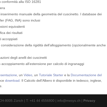
 in conformità alla ISO 16281
fera
o inserimento manuale della geometria del cuscinetto. I database dei
ler (FAG, INA) sono inclusi
sioni equivalenti
ca dei risultati
ti accoppiati
nsiderazione della rigidità dell’alloggiamento (opzionalmente anche
ioni degli anelli dei cuscinetti
 accoppiamento all’estensione per calcolo di ingranaggi
esentazione
, un
Video
, un
Tutoriale Starter
e la
Documentazione del
voce
download
. Il Calcolo dell’Albero è disponibile in tedesco, inglese,
e.
H-8005 Zürich | T: +41 44 4556800 | info@mesys.ch |
Privacy