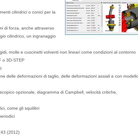
menti cilindrici o conici per la
ni di forza, anche attraverso
io cilindrico, un ingranaggio
gidi, molle e cuscinetti volventi non lineari come condizioni al contorno
XF o 3D-STEP
i
one delle deformazioni di taglio, delle deformazioni assiali e con modello
oscopico opzionale, diagramma di Campbell, velocità critiche,
ci, come gli squilibri
eriodici
 743 (2012)