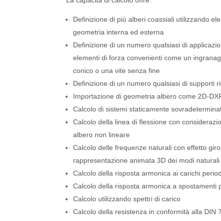
La capacità di calcolo offre:
Definizione di più alberi coassiali utilizzando ele
geometria interna ed esterna
Definizione di un numero qualsiasi di applicazio
elementi di forza convenienti come un ingranagg
conico o una vite senza fine
Definizione di un numero qualsiasi di supporti ri
Importazione di geometria albero come 2D-D
Calcolo di sistemi staticamente sovradeterminat
Calcolo della linea di flessione con considerazi
albero non lineare
Calcolo delle frequenze naturali con effetto gir
rappresentazione animata 3D dei modi naturali
Calcolo della risposta armonica ai carichi periodi
Calcolo della risposta armonica a spostamenti p
Calcolo utilizzando spettri di carico
Calcolo della resistenza in conformità alla DIN